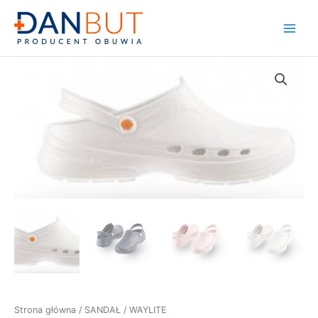
Skip
to
Main
content
Menu
Strona główna
/
SANDAŁ
/ WAYLITE